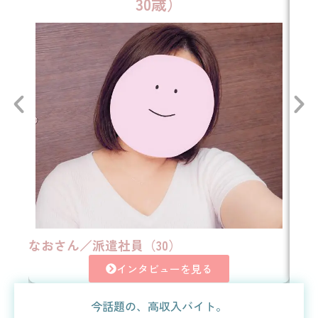
30歳）
なおさん／派遣社員（30）
琴音
インタビューを見る
今話題の、高収入バイト。