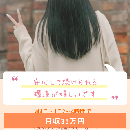
週4日・1日2～4時間で…
月収35万円
＼あやさん/24歳/フリーター
／