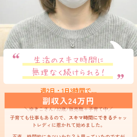
週2日・1日3時間で…
副収入24万円​
＼ゆきこさん/32歳/販売職＋子育て中
／
子育ても仕事もあるので、
スキマ時間にできる
チャッ
トレディに惹かれて始めました。
正直、時間的にキツいかな？と思っていたのですが