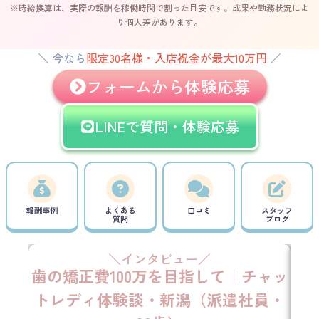
※時給換算は、実際の報酬を稼働時間で割った目安です。成果や勤務状況によ
り個人差があります。
＼ 今なら
限定30名様・入店祝金が最大10万円
／
フォームから体験応募
LINEで質問・体験応募
報酬事例
よくある
口コミ
スタッフ
質問
ブログ
高収入バイト｜こんなお悩みありませんか
＼インタビュー／
歯の矯正費100万を目指して｜チャッ
ネ
トレディ体験談・新潟（派遣社員・
ト