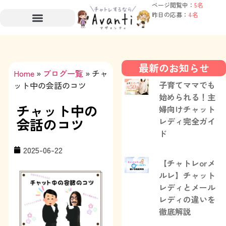
ページ閲覧中：
5名
昨日の応募：
4名
最新のお知らせ
Home
»
ブログ一覧
»
チャ
子育てママでも
ット中の会話のコツ
始められる！主
チャット中の
婦向けチャット
会話のコツ
レディ完全ガイ
ド
2025-06-22
【チャトレorメ
ルレ】チャット
レディとメール
レディの違いを
徹底解説