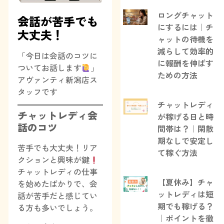
ロングチャット
会話が苦手でも
にするには｜チ
大丈夫！
ャットの待機を
減らして効率的
「今日は会話のコツに
に報酬を伸ばす
ついてお話します
」
ための方法
アヴァンティ新潟店ス
タッフです
チャットレディ
チャットレディ会
が稼げる日と時
話のコツ
間帯は？｜閑散
期なしで安定し
苦手でも大丈夫！リア
て稼ぐ方法
クションと興味が鍵
チャットレディの仕事
【夏休み】チャ
を始めたばかりで、会
ットレディは短
話が苦手だと感じてい
期でも稼げる？
る方も多いでしょう。
｜ポイントを徹