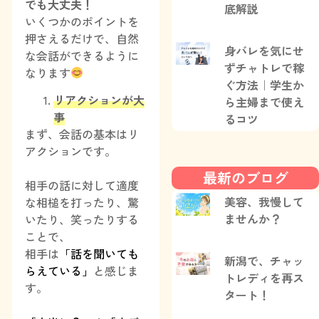
でも大丈夫！
底解説
いくつかのポイントを
押さえるだけで、自然
身バレを気にせ
な会話ができるように
ずチャトレで稼
なります
ぐ方法｜学生か
リアクションが大
ら主婦まで使え
事
るコツ
まず、会話の基本はリ
アクションです。
最新のブログ
相手の話に対して適度
美容、我慢して
な相槌を打ったり、驚
ませんか？
いたり、笑ったりする
ことで、
相手は
「話を聞いても
新潟で、チャッ
らえている」
と感じま
トレディを再ス
す。
タート！