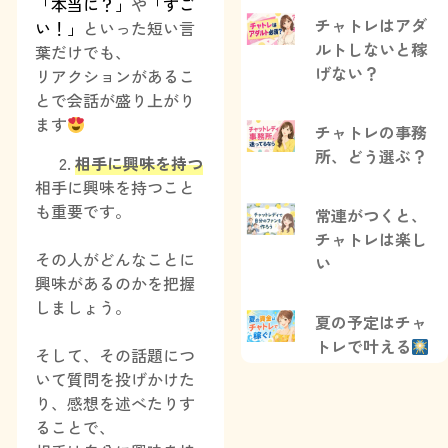
「本当に？」
や
「すご
チャトレはアダ
い！」
といった短い言
ルトしないと稼
葉だけでも、
げない？
リアクションがあるこ
とで会話が盛り上がり
ます
チャトレの事務
所、どう選ぶ？
相手に興味を持つ
相手に興味を持つこと
も重要です。
常連がつくと、
チャトレは楽し
その人がどんなことに
い
興味があるのかを把握
しましょう。
夏の予定はチャ
トレで叶える
そして、その話題につ
いて質問を投げかけた
り、感想を述べたりす
ることで、