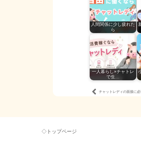
人間関係に少し疲れた
ら
一人暮らし×チャトレ
で生…
チャットレディの面接に必
◇トップページ