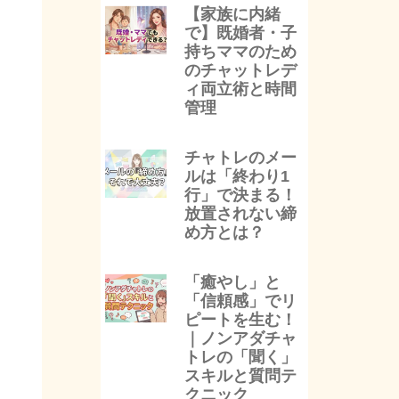
【家族に内緒
で】既婚者・子
持ちママのため
のチャットレデ
ィ両立術と時間
管理
チャトレのメー
ルは「終わり1
行」で決まる！
放置されない締
め方とは？
「癒やし」と
「信頼感」でリ
ピートを生む！
｜ノンアダチャ
トレの「聞く」
スキルと質問テ
クニック