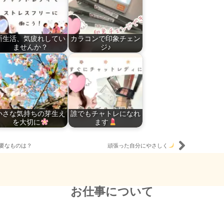
新生活、気疲れしてい
カラコンで印象チェン
ませんか？
ジ♪
小さな気持ちの芽生え
誰でもチャトレになれ
を大切に
ます
要なものは？
頑張った自分にやさしく
お仕事について