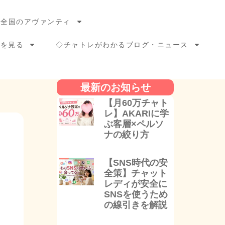
◇全国のアヴァンティ
ーを見る
◇チャトレがわかるブログ・ニュース
最新のお知らせ
【月60万チャト
レ】AKARIに学
ぶ客層×ペルソ
ナの絞り方
【SNS時代の安
全策】チャット
レディが安全に
SNSを使うため
の線引きを解説