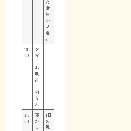
た
食
材
が
活
躍
。
19:
夕
00
食
・
お
風
呂
・
団
ら
ん
21:
寝
1日
00
か
の
し
戦