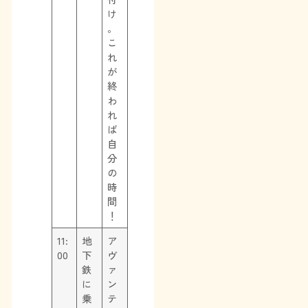
け
。
こ
れ
が
終
わ
れ
ば
自
分
の
時
間
！
11:
地
ア
00
下
ヴ
鉄
ァ
に
ン
乗
テ