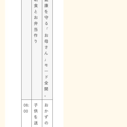
食
康
と
を
お
守
弁
る
当
「
作
お
り
母
さ
ん
」
モ
ー
ド
全
開
。
08:
子
お
00
供
か
を
ず
送
の