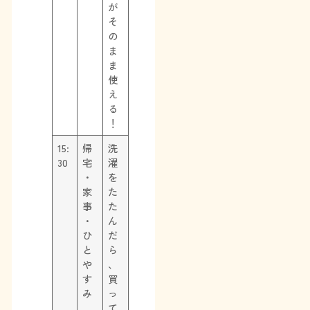
が
そ
の
ま
ま
使
え
る
！
15:
帰
洗
30
宅
濯
・
を
家
た
事
た
・
ん
ひ
だ
と
ら
や
、
す
買
み
っ
て