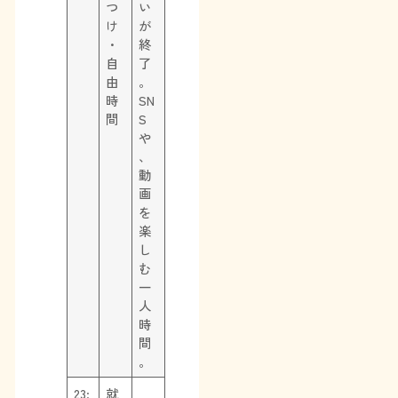
つ
い
け
が
・
終
自
了
由
。
時
SN
間
S
や
、
動
画
を
楽
し
む
一
人
時
間
。
23:
就