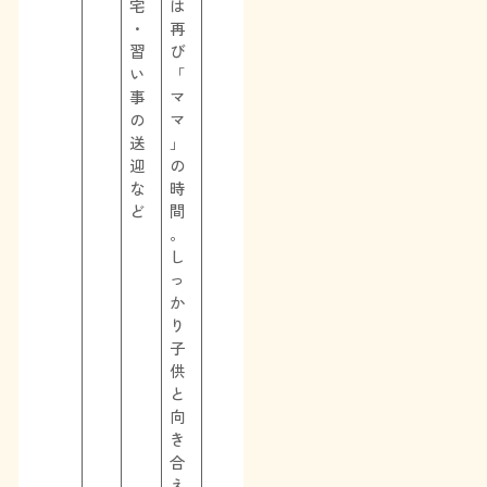
宅
は
・
再
習
び
い
「
事
マ
の
マ
送
」
迎
の
な
時
ど
間
。
し
っ
か
り
子
供
と
向
き
合
え