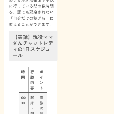
に行っている間の数時間
を、誰にも邪魔されない
「自分だけの稼ぎ時」に
変えることができます。
【実録】現役ママ
さんチャットレデ
ィの1日スケジュ
ール
時
行
ポ
間
動
イ
内
ン
容
ト
06:
起
家
30
床
族
・
の
朝
健