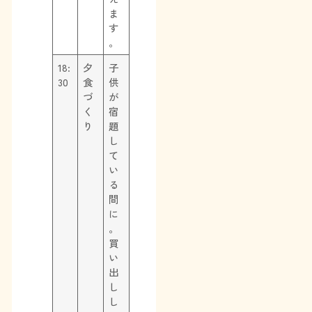
ま
す
。
18:
夕
子
30
食
供
づ
が
く
宿
り
題
し
て
い
る
間
に
。
買
い
出
し
し