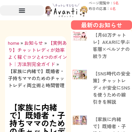
ページ閲覧中：
5名
昨日の応募：
4名
最新のお知らせ
【月60万チャト
レ】AKARIに学ぶ
home
»
お知らせ
»
【実例あ
客層×ペルソナの
り】チャットレディが効率
絞り方
よく稼ぐコツと4つのポイン
ト｜方法別完全ガイド
»
【家族に内緒で】既婚者・
【SNS時代の安全
子持ちママのためのチャッ
策】チャットレ
トレディ両立術と時間管理
ディが安全にSNS
を使うための線
引きを解説
【家族に内緒
で】既婚者・子
【家族に内緒
持ちママのため
で】既婚者・子
のチャットレデ