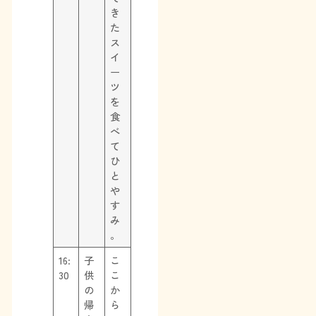
き
た
ス
イ
ー
ツ
を
食
べ
て
ひ
と
や
す
み
。
16:
子
こ
30
供
こ
の
か
帰
ら