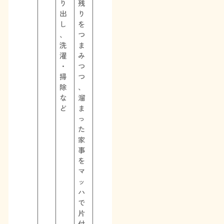
り
残
出
り
し
を
、
つ
洗
ま
濯
み
・
つ
掃
つ
除
、
な
溜
ど
ま
っ
た
家
事
を
マ
ッ
ハ
で
片
付