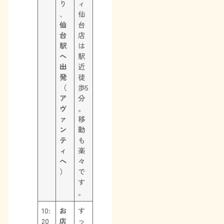
り
ィ
、
仙
仙
台
台
店
駅
は
へ
駅
出
近
発
徒
（
歩5
ア
分
ヴ
。
ァ
移
ン
動
テ
も
ィ
楽
へ
々
）
で
す
。
10:
お
す
20
店
っ