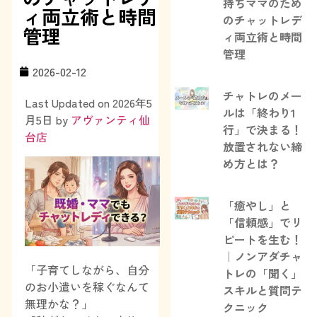
持ちママのため
ィ両立術と時間
のチャットレデ
管理
ィ両立術と時間
管理
2026-02-12
チャトレのメー
Last Updated on 2026年5
ルは「終わり1
月5日 by
アヴァンティ仙
行」で決まる！
台店
放置されない締
め方とは？
「癒やし」と
「信頼感」でリ
ピートを生む！
｜ノンアダチャ
「子育てしながら、自分
トレの「聞く」
のお小遣いを稼ぐなんて
スキルと質問テ
無理かな？」
クニック