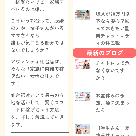
「稼ぎたいけど、家族に
バレるのは嫌…」
収入が20万円以
こういう部分って、既婚
下なら安心？知
の方や、お子さんがいる
っておきたい副
ママさんなら
業チャットレデ
誰もが気になる部分では
ィの住民税
ないでしょうか？
最新のブログ
アヴァンティ仙台店は、
チャトレって危
そんな「
家族に内緒で稼
なくないです
ぎたい
」女性の味方で
か？
す！
仙台駅近という最高の立
お盆休みの予
地を活かして、賢くスマ
定、急に決まっ
ートに稼げちゃう方法
たら
を、詳しく解説していき
ます。
【学生さん】夏
休みはチャット