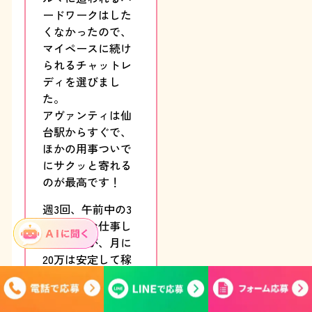
ードワークはした
くなかったので、
マイペースに続け
られるチャットレ
ディを選びまし
た。
アヴァンティは仙
台駅からすぐで、
ほかの用事ついで
にサクッと寄れる
のが最高です！
週3回、午前中の3
時間だけお仕事し
ていますが、月に
20万は安定して稼
げています。
もちろん、旦那に
は内緒です笑