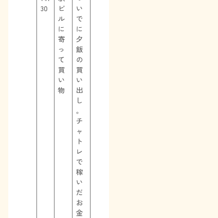
30
ビ
い
ル
で
に
に
寄
夕
っ
飯
て
の
買
買
い
い
物
出
し
。
チ
ャ
ト
レ
で
稼
い
だ
お
金