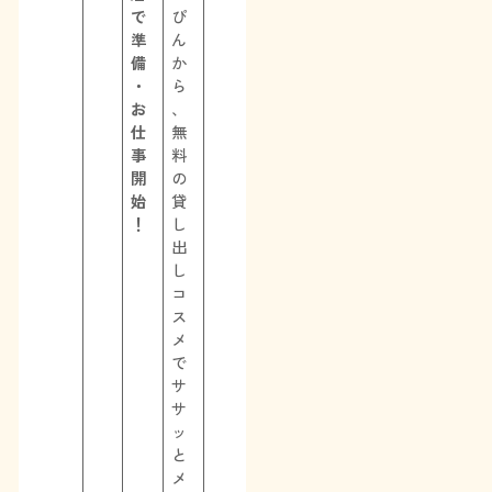
で
ぴ
準
ん
備
か
・
ら
お
、
仕
無
事
料
開
の
始
貸
！
し
出
し
コ
ス
メ
で
サ
サ
ッ
と
メ