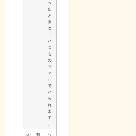
っ
た
と
き
に
「
い
つ
も
の
マ
マ
」
で
い
ら
れ
ま
す
。
14:
駅
つ