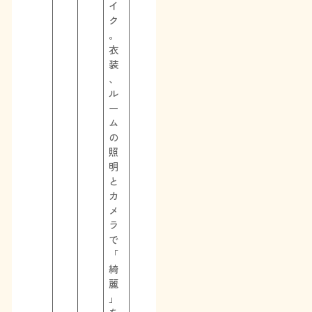
イ
ク
。
衣
装
、
ル
ー
ム
の
照
明
と
カ
メ
ラ
で
「
綺
麗
」