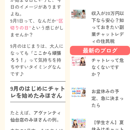
日のイメージがあります
収入が20万円以
よね。
下なら安心？知
9月1日って、なんだか
“区
っておきたい副
切りの日”
という感じがし
業チャットレデ
ませんか？
ィの住民税
9月のはじまりは、大人に
最新のブログ
なっても
「ここから頑張
ろう！」
って気持ちを持
チャトレって危
ちやすいタイミングなん
なくないです
です♪
か？
9月のはじめにチャト
お盆休みの予
レを始めたみほさん
定、急に決まっ
たら
たとえば、
アヴァンティ
仙台店のみほさん
の例。
【学生さん】夏
休みはチャット