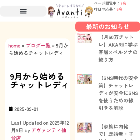
ページ閲覧中：
7名
昨日の応募：
6名
最新のお知らせ
【月60万チャト
レ】AKARIに学ぶ
home
»
ブログ一覧
»
9月か
客層×ペルソナの
ら始めるチャットレディ
絞り方
9月から始める
【SNS時代の安全
チャットレディ
策】チャットレ
ディが安全にSNS
を使うための線
引きを解説
2025-09-01
Last Updated on 2025年12
【家族に内緒
月9日 by
アヴァンティ仙
で】既婚者・子
台店