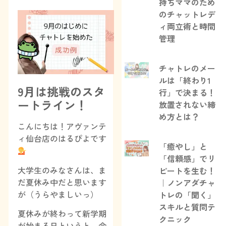
持ちママのため
のチャットレデ
ィ両立術と時間
管理
チャトレのメー
ルは「終わり1
9月は挑戦のスタ
行」で決まる！
ートライン！
放置されない締
め方とは？
こんにちは！アヴァンテ
ィ仙台店のはるぴよです
「癒やし」と
「信頼感」でリ
大学生のみなさんは、ま
ピートを生む！
だ夏休み中だと思います
｜ノンアダチャ
が（うらやましいっ）
トレの「聞く」
スキルと質問テ
夏休みが終わって新学期
クニック
が始まる日というと、今