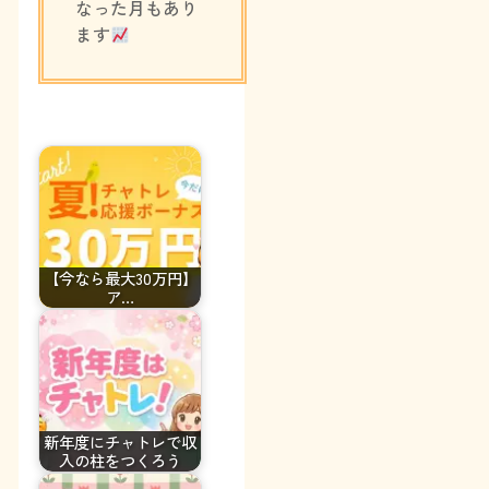
なった月もあり
ます
【今なら最大30万円】
ア…
新年度にチャトレで収
入の柱をつくろう