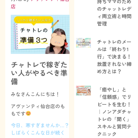
持ちママのため
店
のチャットレデ
ィ両立術と時間
管理
チャトレのメー
ルは「終わり1
行」で決まる！
チャトレで稼ぎた
放置されない締
め方とは？
い人がやるべき準
備
「癒やし」と
みなさんこんにちは！
「信頼感」でリ
ピートを生む！
アヴァンティ仙台店のも
｜ノンアダチャ
もです
トレの「聞く」
今日、寒すぎませんか…？
スキルと質問テ
しばらくこんな日が続く
クニック