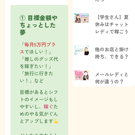
① 目標金額や
【学生さん】夏
ちょっとした
休みはチャット
夢
レディで稼ごう
「
毎月5万円プラ
他のお店と掛け
ス
でほしい！」
持ち、できる？
「推しのグッズ代
を稼ぎたい！」
「旅行に行きた
メールレディと
い！」など
何が違うの？
目標があるとシフ
トのイメージもし
やすいし、
稼ぐ
た
めのやる気がぐん
とアップします