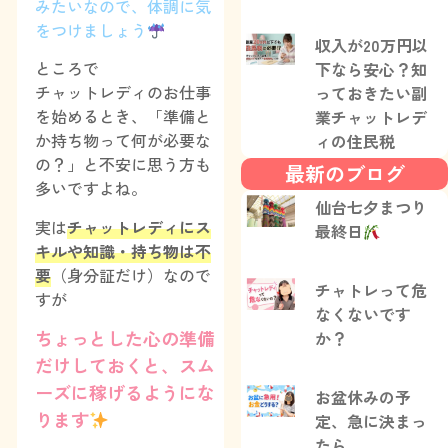
みたいなので、体調に気
をつけましょう
収入が20万円以
ところで
下なら安心？知
チャットレディのお仕事
っておきたい副
を始めるとき、「準備と
業チャットレデ
か持ち物って何が必要な
ィの住民税
の？」と不安に思う方も
最新のブログ
多いですよね。
仙台七夕まつり
実は
チャットレディにス
最終日
キルや知識・持ち物は不
要
（身分証だけ）なので
チャトレって危
すが
なくないです
ちょっとした心の準備
か？
だけしておくと、スム
ーズに稼げるようにな
お盆休みの予
ります
定、急に決まっ
たら