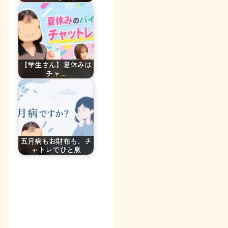
【学生さん】夏休みは
チャ…
五月病もお財布も、チ
ャトレでひと息