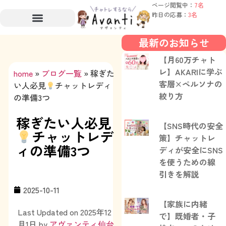
ページ閲覧中：
7名
昨日の応募：
3名
最新のお知らせ
【月60万チャト
レ】AKARIに学ぶ
home
»
ブログ一覧
»
稼ぎた
客層×ペルソナの
い人必見
チャットレディ
絞り方
の準備3つ
稼ぎたい人必見
【SNS時代の安全
チャットレデ
策】チャットレ
ィの準備3つ
ディが安全にSNS
を使うための線
引きを解説
2025-10-11
【家族に内緒
Last Updated on 2025年12
で】既婚者・子
月1日 by
アヴァンティ仙台