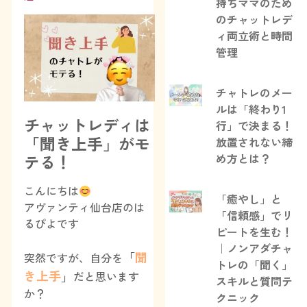
持ちママのため
のチャットレデ
ィ両立術と時間
管理
チャトレのメー
ルは「終わり1
チャットレディは
行」で決まる！
「聞き上手」がモ
放置されない締
め方とは？
テる！
こんにちは
「癒やし」と
アヴァンティ仙台店のは
「信頼感」でリ
るぴよです
ピートを生む！
｜ノンアダチャ
「
聞
突然ですが、自分を
トレの「聞く」
き上手
」
だと思います
スキルと質問テ
か？
クニック