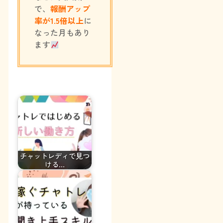
で、
報酬アップ
率が1.5倍以上
に
なった月もあり
ます
チャットレディで見つ
ける…