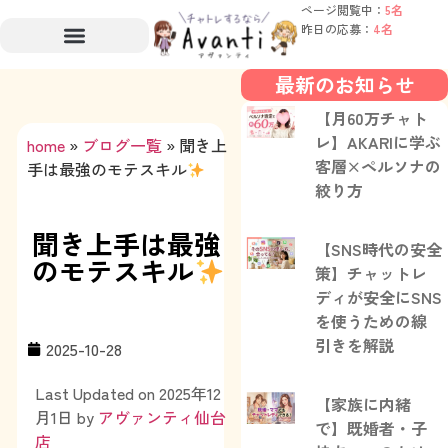
ページ閲覧中：
5名
昨日の応募：
4名
最新のお知らせ
【月60万チャト
レ】AKARIに学ぶ
home
»
ブログ一覧
»
聞き上
客層×ペルソナの
手は最強のモテスキル
絞り方
聞き上手は最強
【SNS時代の安全
のモテスキル
策】チャットレ
ディが安全にSNS
を使うための線
引きを解説
2025-10-28
Last Updated on 2025年12
【家族に内緒
月1日 by
アヴァンティ仙台
で】既婚者・子
店