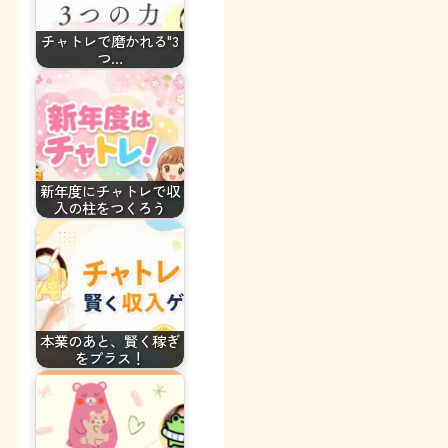
チャトレで磨かれる"3
つ…
新年度にチャトレで収
入の柱をつくろう
本業のあと、賢く稼ぎ
をプラス！