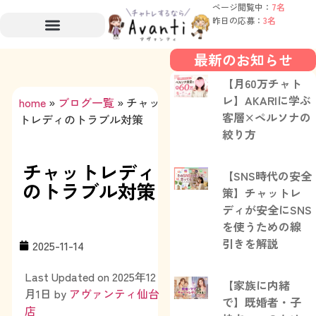
ページ閲覧中：
7名
昨日の応募：
3名
最新のお知らせ
【月60万チャト
レ】AKARIに学ぶ
home
»
ブログ一覧
»
チャッ
客層×ペルソナの
トレディのトラブル対策
絞り方
チャットレディ
【SNS時代の安全
のトラブル対策
策】チャットレ
ディが安全にSNS
を使うための線
引きを解説
2025-11-14
Last Updated on 2025年12
【家族に内緒
月1日 by
アヴァンティ仙台
で】既婚者・子
店