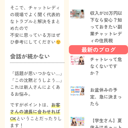
そこで、チャットレディ
収入が20万円以
の現場でよく聞く代表的
下なら安心？知
なトラブルと解決をまと
っておきたい副
めたので
業チャットレデ
不安に思っている方はぜ
ィの住民税
ひ参考にしてください
最新のブログ
会話が続かない
チャトレって危
なくないです
か？
「話題が思いつかない…」
「この沈黙どうしよう…」
これは新人さんによくあ
お盆休みの予
るお悩み。
定、急に決まっ
たら
ですがポイントは、
お客
さんの波長に合わせれば
OK
ということだったりし
【学生さん】夏
ます！
休みはチャット