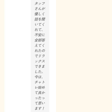
タッフ
さんが
優しく
話を聞
いてく
れて、
不安に
全部答
えてく
れたの
でリラ
ックス
できま
した。
今は、
チャト
レ始め
て良か
ったっ
て思い
ます！