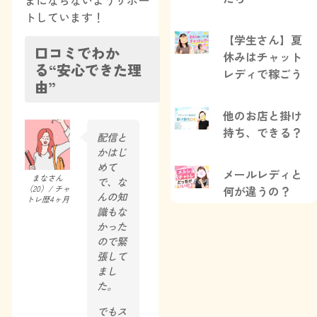
まにならないようサポー
トしています！
【学生さん】夏
口コミでわか
休みはチャット
る“安心できた理
レディで稼ごう
由”
他のお店と掛け
持ち、できる？
配信と
かはじ
めて
メールレディと
まなさん
で、な
何が違うの？
（20）/ チャ
んの知
トレ歴4ヶ月
識もな
かった
ので緊
張して
まし
た。
でもス