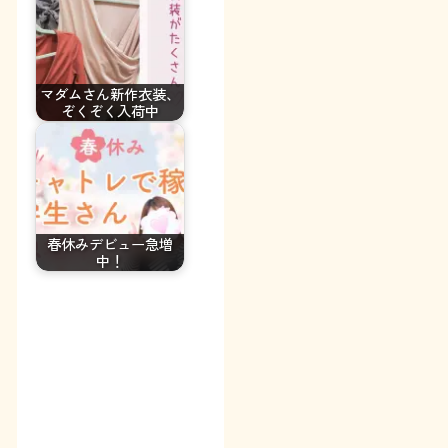
マダムさん新作衣装、
ぞくぞく入荷中
春休みデビュー急増
中！