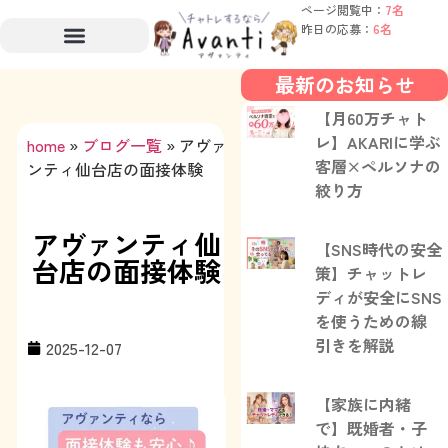
ページ閲覧中：
7名
昨日の応募：
6名
最新のお知らせ
【月60万チャト
レ】AKARIに学ぶ
home
»
ブログ一覧
»
アヴァ
客層×ペルソナの
ンティ仙台店の面接体験
絞り方
アヴァンティ仙
【SNS時代の安全
台店の面接体験
策】チャットレ
ディが安全にSNS
を使うための線
引きを解説
2025-12-07
【家族に内緒
で】既婚者・子