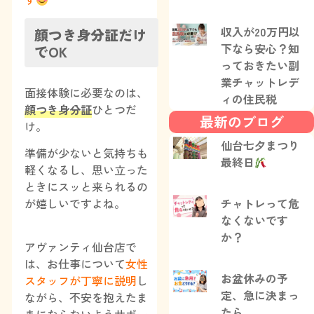
収入が20万円以
顔つき身分証だけ
下なら安心？知
でOK
っておきたい副
業チャットレデ
面接体験に必要なのは、
ィの住民税
顔つき身分証
ひとつだ
最新のブログ
け。
仙台七夕まつり
準備が少ないと気持ちも
最終日
軽くなるし、思い立った
ときにスッと来られるの
が嬉しいですよね。
チャトレって危
なくないです
か？
アヴァンティ仙台店で
は、お仕事について
女性
お盆休みの予
スタッフが丁寧に説明
し
定、急に決まっ
ながら、不安を抱えたま
たら