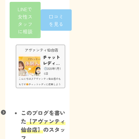
LINEで
女性ス
口コミ
タッフ
を見る
に相談
アヴァンティ仙台店
チャット
レディの
面接体験
2026年1月1
6日
はどんな
こんにちは♪アヴァンティ仙台店のも
感じ？
もです
チャットレディに応募しよう
か迷っている方、きっと「面接ってど
んな感じなんだろう？」って思ってい
ますよね。実際、来店される女の子か
らも同じ声をよく聞きます！面接は“お
このブログを書い
話し”がメインですご応募後は、身分証
だけ持ってお店に来てもらえればOK！
た
【アヴァンティ
女性スタッフが、お仕事や報酬のしく
仙台店】
のスタッ
みについて丁寧に説明します。面接時
間はだいたい30分ほどで、堅苦しい質
フ