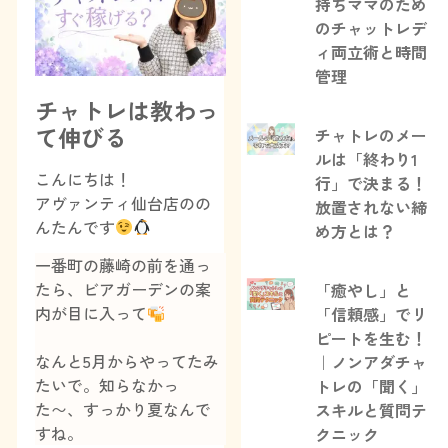
持ちママのため
のチャットレデ
ィ両立術と時間
管理
チャトレは教わっ
て伸びる
チャトレのメー
ルは「終わり1
こんにちは！
行」で決まる！
アヴァンティ仙台店のの
放置されない締
んたんです
め方とは？
一番町の藤崎の前を通っ
たら、ビアガーデンの案
「癒やし」と
内が目に入って
「信頼感」でリ
ピートを生む！
なんと5月からやってたみ
｜ノンアダチャ
たいで。知らなかっ
トレの「聞く」
た〜、すっかり夏なんで
スキルと質問テ
すね。
クニック