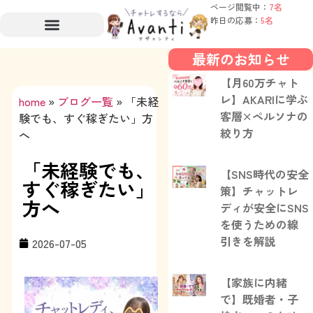
ページ閲覧中：
7名
昨日の応募：
5名
最新のお知らせ
【月60万チャト
レ】AKARIに学ぶ
home
»
ブログ一覧
»
「未経
客層×ペルソナの
験でも、すぐ稼ぎたい」方
絞り方
へ
「未経験でも、
【SNS時代の安全
すぐ稼ぎたい」
策】チャットレ
方へ
ディが安全にSNS
を使うための線
引きを解説
2026-07-05
【家族に内緒
で】既婚者・子