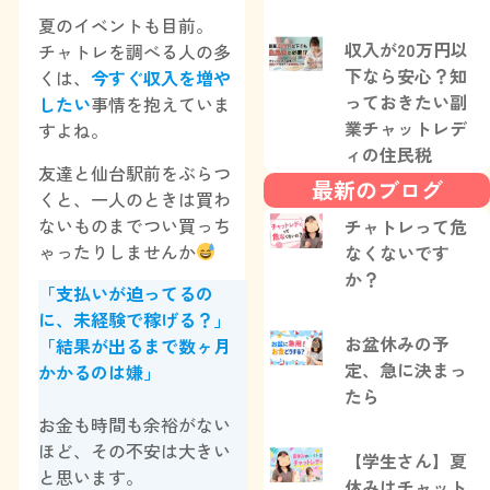
夏のイベントも目前。
収入が20万円以
チャトレを調べる人の多
下なら安心？知
くは、
今すぐ収入を増や
っておきたい副
したい
事情を抱えていま
業チャットレデ
すよね。
ィの住民税
友達と仙台駅前をぶらつ
最新のブログ
くと、一人のときは買わ
ないものまでつい買っち
チャトレって危
ゃったりしませんか
なくないです
か？
「支払いが迫ってるの
に、未経験で稼げる？」
お盆休みの予
「結果が出るまで数ヶ月
定、急に決まっ
かかるのは嫌」
たら
お金も時間も余裕がない
ほど、その不安は大きい
【学生さん】夏
と思います。
休みはチャット