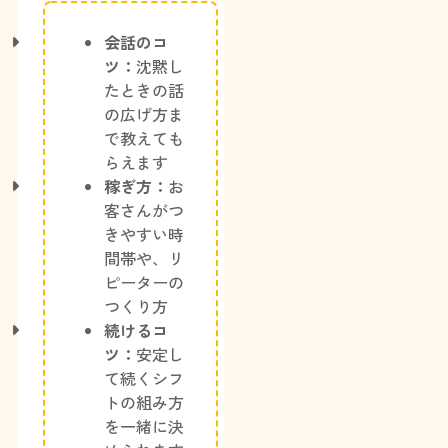
会話のコ
ツ：
沈黙し
たときの話
の広げ方ま
で教えても
らえます
稼ぎ方：
お
客さんがつ
きやすい時
間帯や、リ
ピーターの
つくり方
続けるコ
ツ：
安定し
て続くシフ
トの組み方
を一緒に決