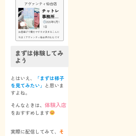
アヴァンティ仙台店
チャトレ
事務所は
ここで選
2026年6月1
1日
ぶ！
お店選びで働きやすさが決まるこんに
ちは！アヴァンティ仙台店のむむです
チャットレディを始めようと思った
ときの最初の壁が、事務所選び。色々
まずは体験してみ
お店があるけど、どこを選んだらいい
よう
のか分からない！と混乱しますよね。
でも…同じチャットレディでも、お店
の環境しだいで働きやすさも収入も全
く変わってくるんです。設備・サポー
とはいえ、
「まずは様子
ト・還元制度を見るぱっと見の広告文
を見てみたい」
と思いま
だけでは分からないことも多いと思い
すよね。
ます。ぜひ、こんなところを見比べて
みてください。設備： 配信ルームは充
体験入店
実しているか、衣装・機材・コスメは
そんなときは
、
揃っているかサポート...
をおすすめします
実際に配信してみて、
そ