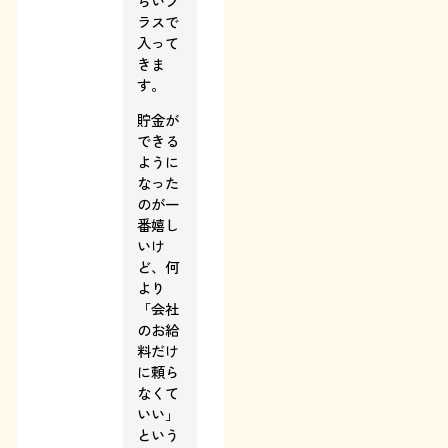
らいプ
ラスで
入って
きま
す。
貯金が
できる
ように
なった
のが一
番嬉し
いけ
ど、何
より
「会社
のお給
料だけ
に頼ら
なくて
いい」
という