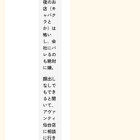
夜のお
店（キ
ャバク
ラと
か）は
怖い
し、会
社にバ
レるの
も絶対
に嫌。
顔出し
なしで
もでき
ると聞
いて、
アヴァ
ンティ
仙台店
に相談
に行き