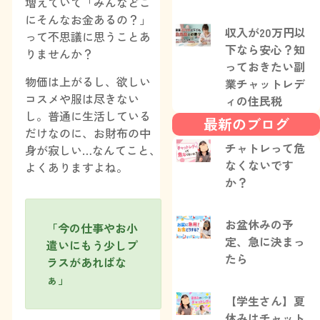
増えていて「みんなどこ
にそんなお金あるの？」
収入が20万円以
って不思議に思うことあ
下なら安心？知
りませんか？
っておきたい副
物価は上がるし、欲しい
業チャットレデ
コスメや服は尽きない
ィの住民税
し。普通に生活している
最新のブログ
だけなのに、お財布の中
チャトレって危
身が寂しい…なんてこと、
なくないです
よくありますよね。
か？
お盆休みの予
「今の仕事やお小
定、急に決まっ
遣いにもう少しプ
たら
ラスがあればな
ぁ」
【学生さん】夏
休みはチャット