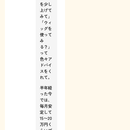
を少し
上げて
みて」
「ウィ
ッグを
使って
み
る？」
って
色々ア
ドバイ
スをく
れて。
半年経
った今
では、
毎月安
定して
15〜20
万円く