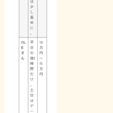
は
少
し
長
め
に
。
OL
平
10
B
日
万
さ
の
円
ん
夜2
〜
時
15
間
万
だ
円
け
。
土
日
は
デ
ー