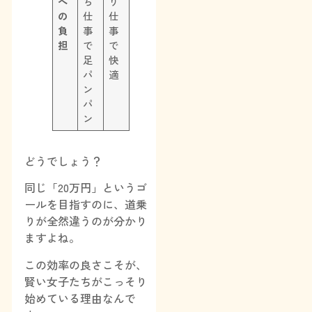
へ
ち
り
の
仕
仕
負
事
事
担
で
で
足
快
パ
適
ン
パ
ン
どうでしょう？
同じ「20万円」というゴ
ールを目指すのに、道乗
りが全然違うのが分かり
ますよね。
この効率の良さこそが、
賢い女子たちがこっそり
始めている理由なんで