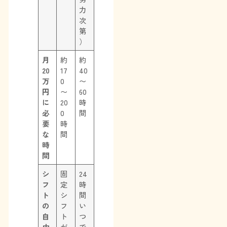
力
次
第
）
月
約
約
20
17
40
万
0
〜
円
〜
60
に
20
時
必
0
間
要
時
な
間
時
間
シ
固
24
フ
定
時
ト
シ
間
の
フ
い
自
ト
つ
由
が
で