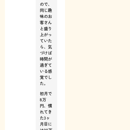
ので、
同じ趣
味のお
客さん
と盛り
上がっ
ていた
ら、気
づけば
時間が
過ぎて
いる感
覚でし
た。
初月で
8万
円、慣
れてき
た3ヶ
月目に
は20万