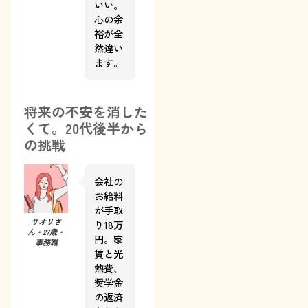
いい。
心の余
裕が全
然違い
ます。
将来の不安を消した
くて。20代後半から
の挑戦
会社の
お給料
が手取
サオリさ
り18万
ん・27歳・
円。家
事務職
賃と光
熱費、
奨学金
の返済