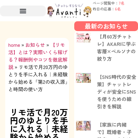
ページ閲覧中：
7名
昨日の応募：
6名
最新のお知らせ
【月60万チャト
レ】AKARIに学ぶ
home
»
お知らせ
»
【リモ
客層×ペルソナの
活】とは？実際いくら稼げ
絞り方
る？報酬例やコツを徹底解
説
»
リモ活で月20万円のゆ
とりを手に入れる｜未経験
【SNS時代の安全
から始める「第2の収入源」
策】チャットレ
と時間の使い方
ディが安全にSNS
を使うための線
引きを解説
リモ活で月20万
円のゆとりを手
【家族に内緒
に入れる｜未経
で】既婚者・子
験から始める