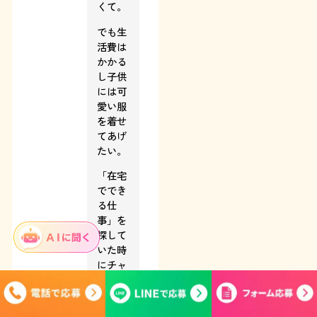
くて。
でも生
活費は
かかる
し子供
には可
愛い服
を着せ
てあげ
たい。
「在宅
ででき
る仕
事」を
探して
いた時
にチャ
ットレ
ディを
知りま