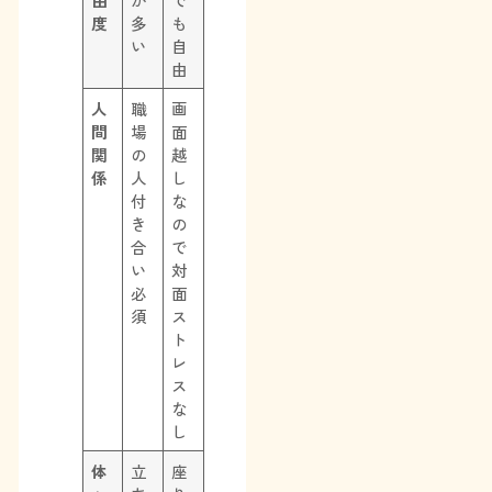
度
多
も
い
自
由
人
職
画
間
場
面
関
の
越
係
人
し
付
な
き
の
合
で
い
対
必
面
須
ス
ト
レ
ス
な
し
体
立
座