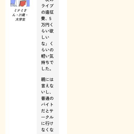
ライブ
ミナミさ
の遠征
ん・21歳・
費、5
大学生
万円く
らい欲
しい
な」く
らいの
軽い気
持ちで
した。
親には
言えな
いし、
普通の
バイト
だとサ
ークル
に行け
なくな