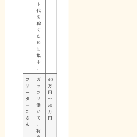
ト
代
を
稼
ぐ
た
め
に
集
中
。
フ
ガ
40
リ
ッ
万
ー
ツ
円
タ
リ
〜
ー
働
50
C
い
万
さ
て
円
ん
、
将
来