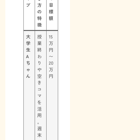
プ
方
目
の
標
特
額
徴
大
授
15
学
業
万
生
終
円
A
わ
〜
ち
り
20
ゃ
や
万
ん
空
円
き
コ
マ
を
活
用
。
週
末