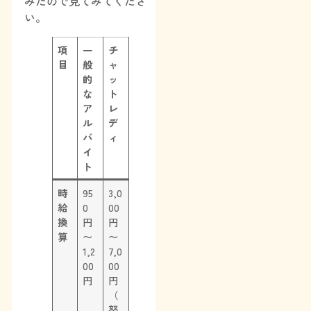
みたので見てみてくださ
い。
項
一
チ
目
般
ャ
的
ッ
な
ト
ア
レ
ル
デ
バ
ィ
イ
ト
時
95
3,0
給
0
00
換
円
円
算
〜
〜
1,2
7,0
00
00
円
円
（
努